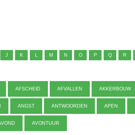
J
K
L
M
N
O
P
Q
R
AFSCHEID
AFVALLEN
AKKERBOUW
N
ANGST
ANTWOORDEN
APEN
AVOND
AVONTUUR