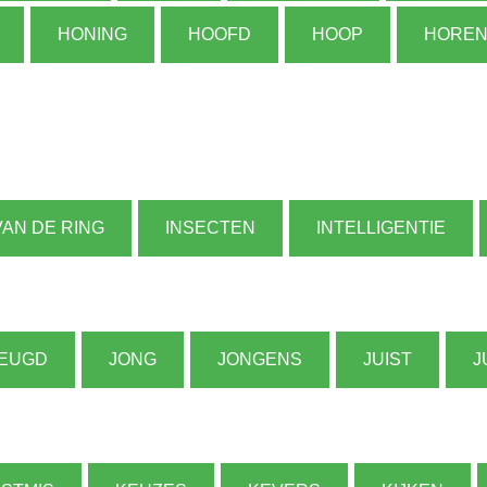
HONING
HOOFD
HOOP
HORE
VAN DE RING
INSECTEN
INTELLIGENTIE
EUGD
JONG
JONGENS
JUIST
J