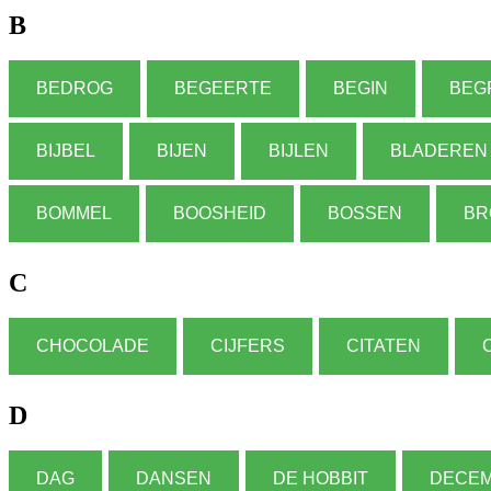
B
BEDROG
BEGEERTE
BEGIN
BEG
BIJBEL
BIJEN
BIJLEN
BLADEREN
BOMMEL
BOOSHEID
BOSSEN
BR
C
CHOCOLADE
CIJFERS
CITATEN
D
DAG
DANSEN
DE HOBBIT
DECE