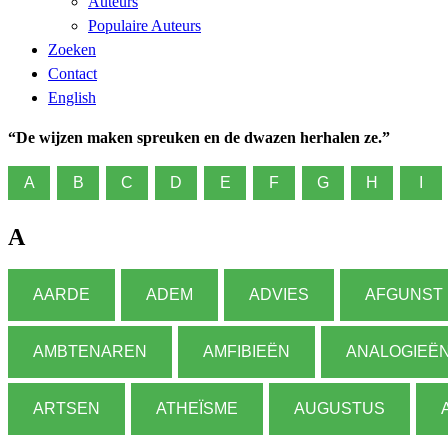
Auteurs
Populaire Auteurs
Zoeken
Contact
English
“De wijzen maken spreuken en de dwazen herhalen ze.”
A
B
C
D
E
F
G
H
I
A
AARDE
ADEM
ADVIES
AFGUNST
AMBTENAREN
AMFIBIEËN
ANALOGIEË
ARTSEN
ATHEÏSME
AUGUSTUS