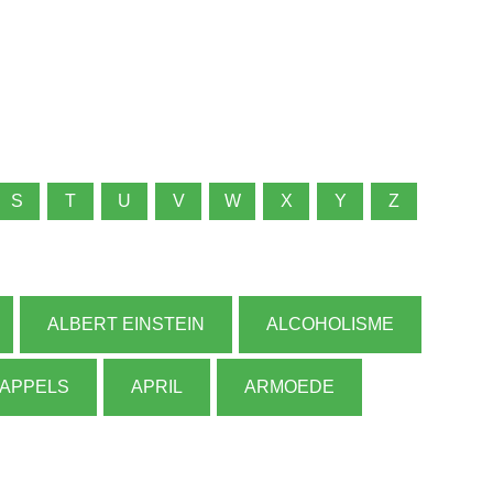
S
T
U
V
W
X
Y
Z
ALBERT EINSTEIN
ALCOHOLISME
APPELS
APRIL
ARMOEDE