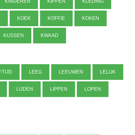
KINDEREN
KIPPEN
KLEDING
N
KOEK
KOFFIE
KOKEN
KUSSEN
KWAAD
FTIJD
LEEG
LEEUWEN
LELIJK
LIJDEN
LIPPEN
LOPEN