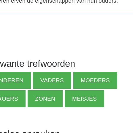
eren erven de eigenschappen van hun ouders.
wante trefwoorden
INDEREN
VADERS
MOEDERS
ROERS
ZONEN
MEISJES