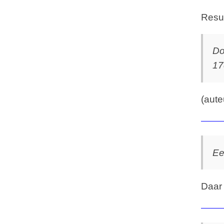
Resul
Do
17
(aut
Ee
Daar 