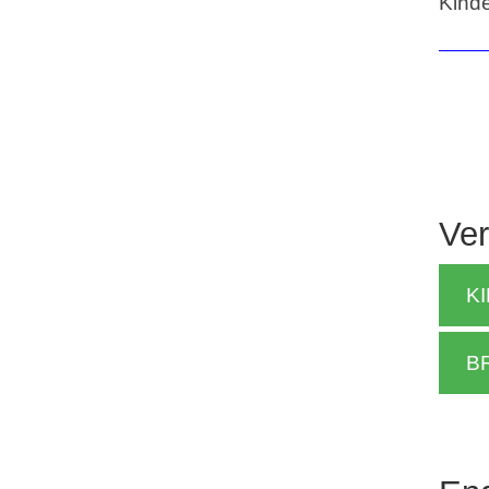
Kind
Ver
K
B