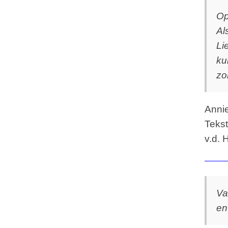
Op
Al
Li
ku
zo
Anni
Tekst
v.d. 
Va
en