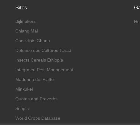
Sites
G
Bijlmakers
He
Chiang Mai
Checklists Ghana
Défense des Cultures Tchad
Insects Cereals Ethiopia
Integrated Pest Management
Madonna del Piatto
Minkukel
Quotes and Proverbs
Scripts
World Crops Database