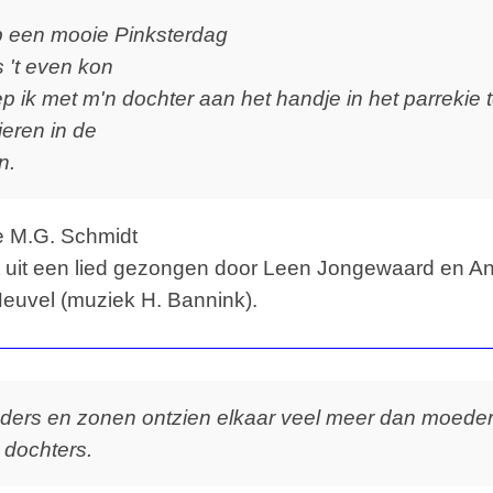
 een mooie Pinksterdag
s 't even kon
ep ik met m'n dochter aan het handje in het parrekie 
ieren in de
n.
e M.G. Schmidt
 uit een lied gezongen door Leen Jongewaard en A
Heuvel (muziek H. Bannink).
ders en zonen ontzien elkaar veel meer dan moede
 dochters.