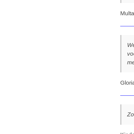
Multa
We
vo
me
Glori
Zo