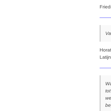
Fried
Va
Horat
Latijn
Wa
to
we
be