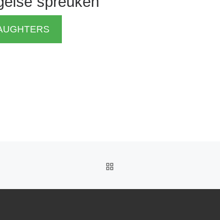
gelse spreuken
AUGHTERS
BACK TO POST LIST