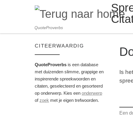
Spr
Skip to content
Cita
QuoteProverbs
CITEERWAARDIG
Do
QuoteProverbs
is een database
Is he
met duizenden slimme, grappige en
inspirerende spreekwoorden en
spree
citaten, geselecteerd en gesorteerd
op onderwerp. Kies een
onderwerp
of
zoek
met je eigen trefwoorden.
Een do