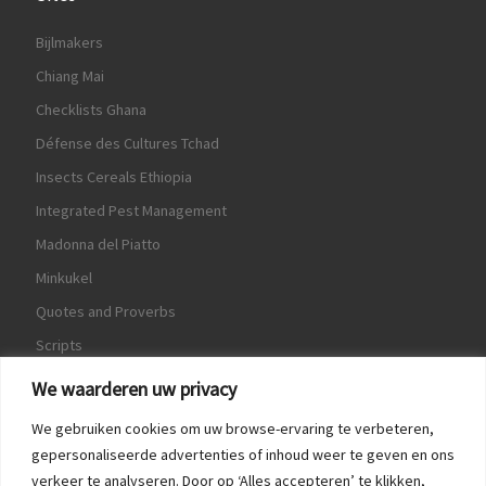
Bijlmakers
Chiang Mai
Checklists Ghana
Défense des Cultures Tchad
Insects Cereals Ethiopia
Integrated Pest Management
Madonna del Piatto
Minkukel
Quotes and Proverbs
Scripts
World Crops Database
We waarderen uw privacy
We gebruiken cookies om uw browse-ervaring te verbeteren,
gepersonaliseerde advertenties of inhoud weer te geven en ons
verkeer te analyseren. Door op ‘Alles accepteren’ te klikken,