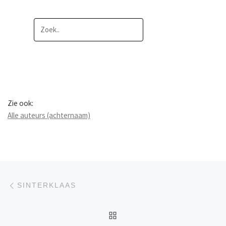
Zie ook:
Alle auteurs (achternaam)
Berichtnavigatie
Previous post
SINTERKLAAS
BACK TO POST LIST