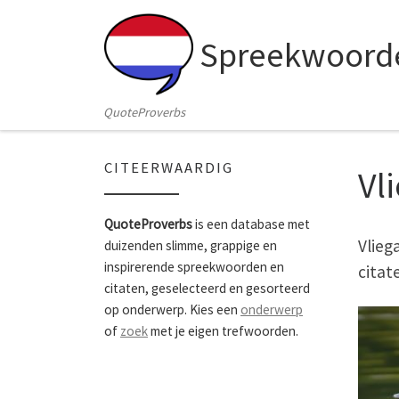
Skip to content
Spreekwoorde
QuoteProverbs
CITEERWAARDIG
Vl
QuoteProverbs
is een database met
Vlieg
duizenden slimme, grappige en
inspirerende spreekwoorden en
citat
citaten, geselecteerd en gesorteerd
op onderwerp. Kies een
onderwerp
of
zoek
met je eigen trefwoorden.