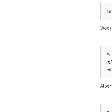
Ee
Woord
Ee
mi
een
Alber