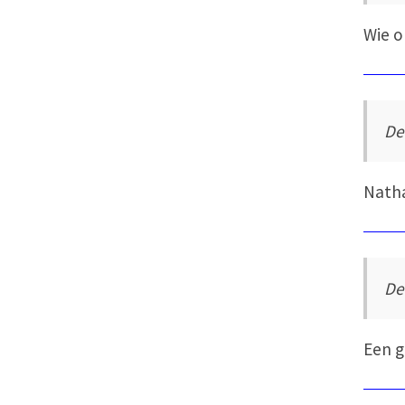
Wie o
De
Nath
De
Een g