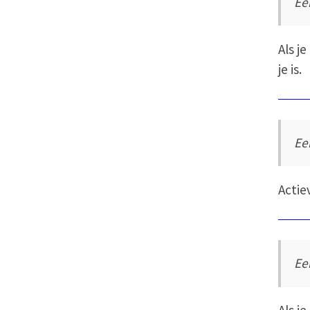
Ee
Als j
je is.
Ee
Actie
Ee
Als j