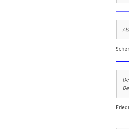
Al
Sche
De
De
Fried