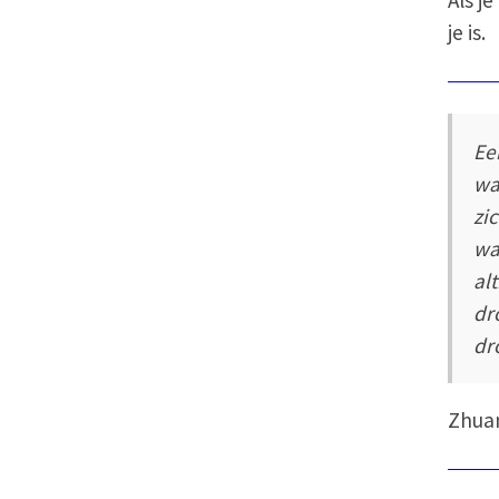
je is.
Ee
wa
zi
wa
al
dr
dr
Zhuan