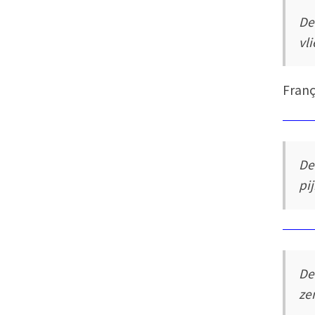
De
vl
Franç
De
pi
De
ze