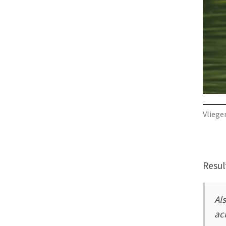
Vliege
Resul
Al
ac