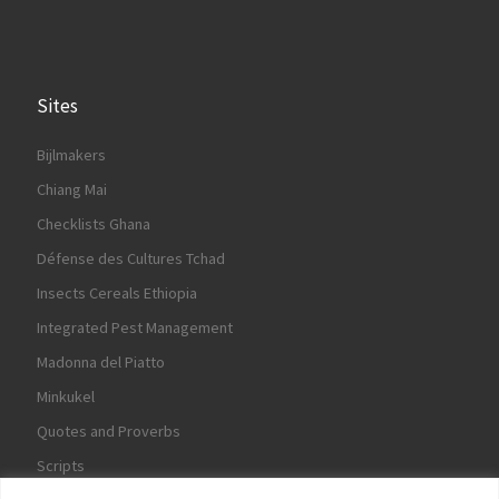
Sites
Bijlmakers
Chiang Mai
Checklists Ghana
Défense des Cultures Tchad
Insects Cereals Ethiopia
Integrated Pest Management
Madonna del Piatto
Minkukel
Quotes and Proverbs
Scripts