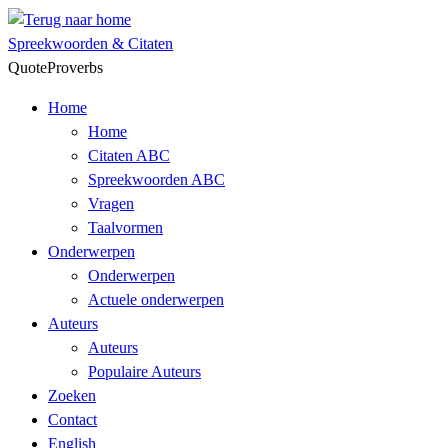
Skip
to
Spreekwoorden & Citaten
content
QuoteProverbs
Home
Home
Citaten ABC
Spreekwoorden ABC
Vragen
Taalvormen
Onderwerpen
Onderwerpen
Actuele onderwerpen
Auteurs
Auteurs
Populaire Auteurs
Zoeken
Contact
English