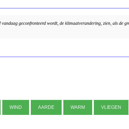
 vandaag geconfronteerd wordt, de klimaatverandering, zien, als de g
WIND
AARDE
WARM
VLIEGEN