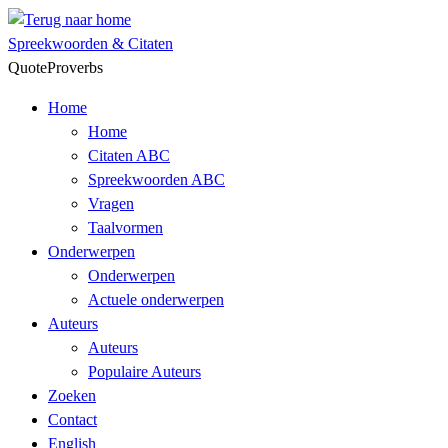
Skip
to
Spreekwoorden & Citaten
content
QuoteProverbs
Home
Home
Citaten ABC
Spreekwoorden ABC
Vragen
Taalvormen
Onderwerpen
Onderwerpen
Actuele onderwerpen
Auteurs
Auteurs
Populaire Auteurs
Zoeken
Contact
English