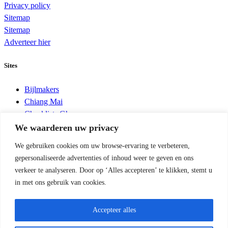
Privacy policy
Sitemap
Sitemap
Adverteer hier
Sites
Bijlmakers
Chiang Mai
Checklists Ghana
Défense des Cultures Tchad
We waarderen uw privacy
Insects Cereals Ethiopia
We gebruiken cookies om uw browse-ervaring te verbeteren,
Integrated Pest Management
gepersonaliseerde advertenties of inhoud weer te geven en ons
Madonna del Piatto
verkeer te analyseren. Door op ‘Alles accepteren’ te klikken, stemt u
Minkukel
in met ons gebruik van cookies.
Quotes and Proverbs
Scripts
Accepteer alles
World Crops Database