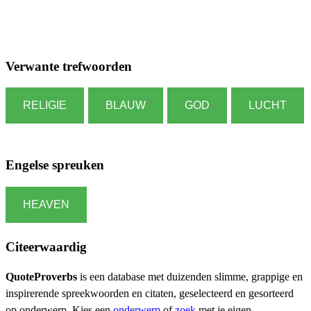
Verwante trefwoorden
RELIGIE
BLAUW
GOD
LUCHT
Engelse spreuken
HEAVEN
Citeerwaardig
QuoteProverbs
is een database met duizenden slimme, grappige en
inspirerende spreekwoorden en citaten, geselecteerd en gesorteerd
op onderwerp. Kies een
onderwerp
of
zoek
met je eigen