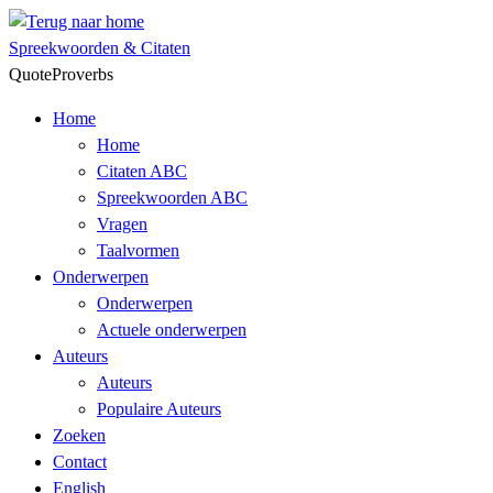
Skip
to
Spreekwoorden & Citaten
content
QuoteProverbs
Home
Home
Citaten ABC
Spreekwoorden ABC
Vragen
Taalvormen
Onderwerpen
Onderwerpen
Actuele onderwerpen
Auteurs
Auteurs
Populaire Auteurs
Zoeken
Contact
English