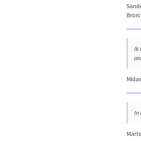
Sand
Bron:
Ik
on
Midas
In
Mart