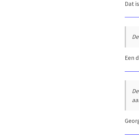
Dat i
De
Een d
De
aa
Georg