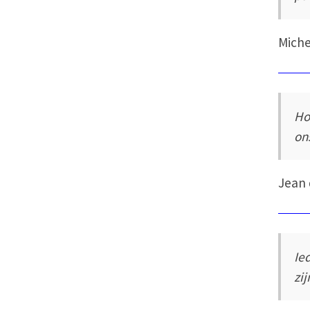
Miche
Ho
on
Jean 
Ie
zi