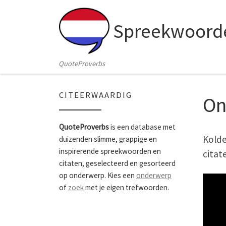
Skip to content
Spreekwoorde
QuoteProverbs
CITEERWAARDIG
On
QuoteProverbs
is een database met
Kolde
duizenden slimme, grappige en
inspirerende spreekwoorden en
citat
citaten, geselecteerd en gesorteerd
op onderwerp. Kies een
onderwerp
of
zoek
met je eigen trefwoorden.