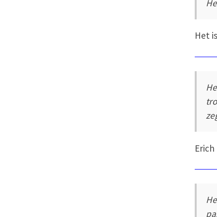
He
Het i
He
tro
ze
Erich
He
pa