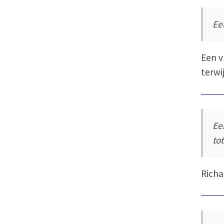
Ee
Een v
terwij
Ee
to
Richa