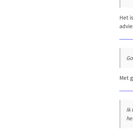
Het i
advie
Go
Met g
Ik
he