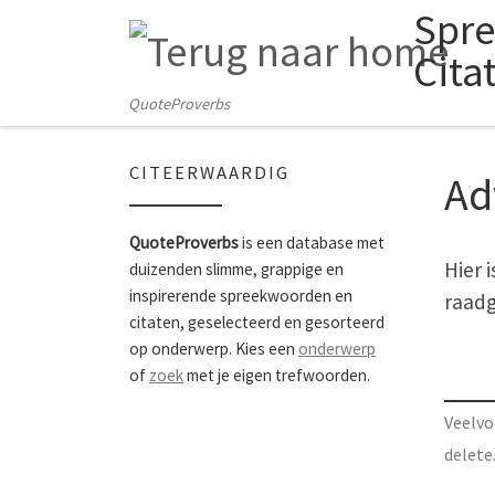
Spr
Skip to content
Cita
QuoteProverbs
CITEERWAARDIG
Ad
QuoteProverbs
is een database met
Hier 
duizenden slimme, grappige en
inspirerende spreekwoorden en
raadg
citaten, geselecteerd en gesorteerd
op onderwerp. Kies een
onderwerp
of
zoek
met je eigen trefwoorden.
Veelvo
delete