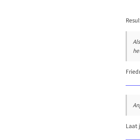
Resul
Al
he
Fried
An
Laat 