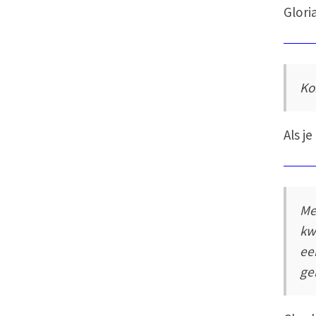
Glori
Ko
Als j
Me
kw
ee
ge