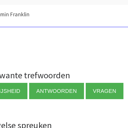
min Franklin
wante trefwoorden
IJSHEID
ANTWOORDEN
VRAGEN
else spreuken