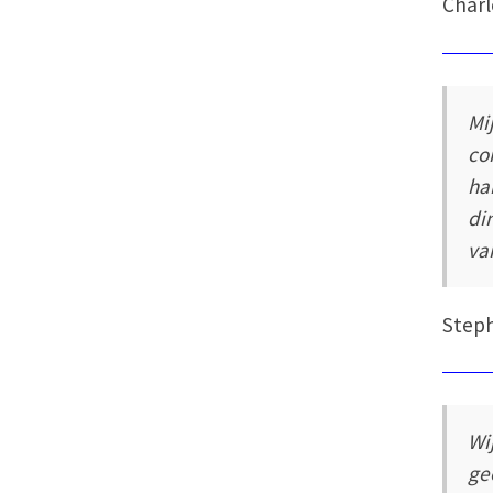
Charl
Mi
co
ha
di
va
Step
Wi
ge