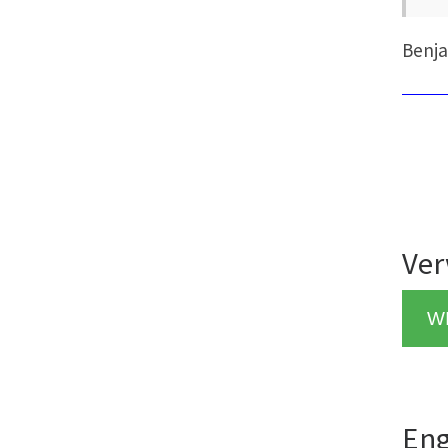
Benja
Ver
W
Eng