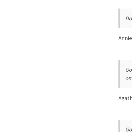
Do
Annie
Go
om
Agath
Go