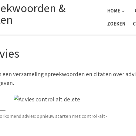
eekwoorden &
HOME
ten
ZOEKEN
C
vies
is een verzameling spreekwoorden en citaten over advi
even.
orkomend advies: opnieuw starten met control-alt-
.