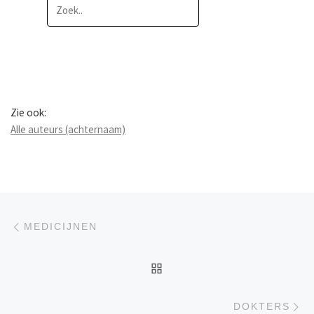
Zie ook:
Alle auteurs (achternaam)
Berichtnavigatie
Previous post
MEDICIJNEN
BACK TO POST LIST
Ne
DOKTERS