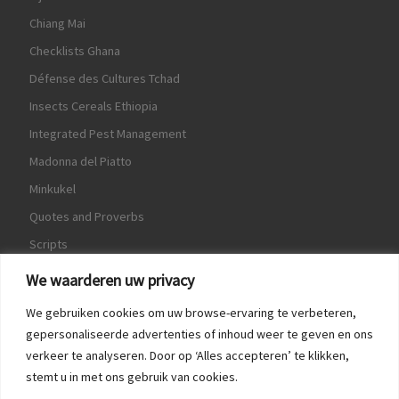
Chiang Mai
Checklists Ghana
Défense des Cultures Tchad
Insects Cereals Ethiopia
Integrated Pest Management
Madonna del Piatto
Minkukel
Quotes and Proverbs
Scripts
World Crops Database
We waarderen uw privacy
We gebruiken cookies om uw browse-ervaring te verbeteren,
gepersonaliseerde advertenties of inhoud weer te geven en ons
verkeer te analyseren. Door op ‘Alles accepteren’ te klikken,
Game
stemt u in met ons gebruik van cookies.