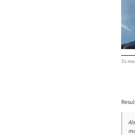
Zo moe
Resul
Al
mo