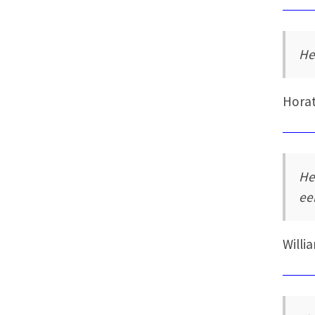
He
Horat
He
ee
Willi