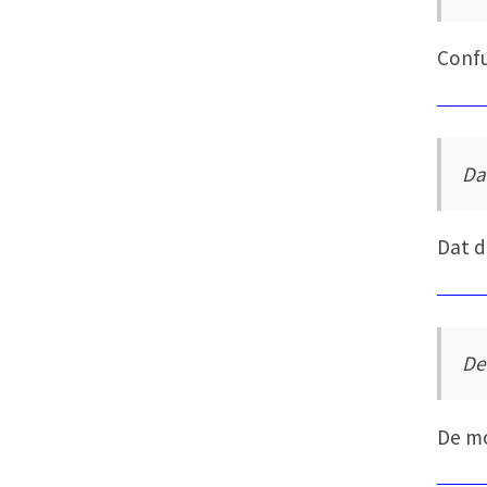
Confu
Da
Dat d
De
De mo