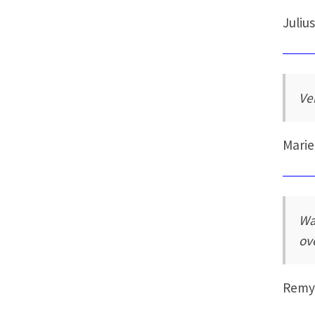
Juliu
Ve
Marie
Wa
ov
Remy