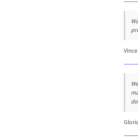
Wa
pr
Vince
We
ma
do
Glori