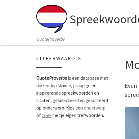
Skip to content
Spreekwoorde
QuoteProverbs
CITEERWAARDIG
M
QuoteProverbs
is een database met
Even 
duizenden slimme, grappige en
inspirerende spreekwoorden en
spree
citaten, geselecteerd en gesorteerd
op onderwerp. Kies een
onderwerp
of
zoek
met je eigen trefwoorden.