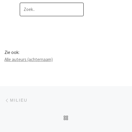
Zie ook:
Alle auteurs (achternaam)
Berichtnavigatie
Previous post
MILIEU
BACK TO POST LIST
Ne