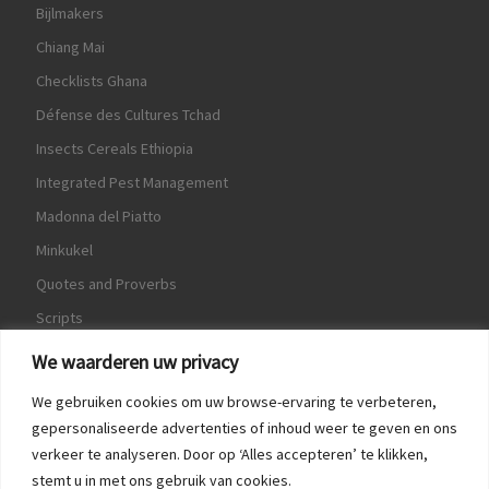
Bijlmakers
Chiang Mai
Checklists Ghana
Défense des Cultures Tchad
Insects Cereals Ethiopia
Integrated Pest Management
Madonna del Piatto
Minkukel
Quotes and Proverbs
Scripts
World Crops Database
We waarderen uw privacy
We gebruiken cookies om uw browse-ervaring te verbeteren,
gepersonaliseerde advertenties of inhoud weer te geven en ons
verkeer te analyseren. Door op ‘Alles accepteren’ te klikken,
Game
stemt u in met ons gebruik van cookies.