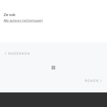
Zie ook:
Alle auteurs (achternaam)
Berichtnavigatie
Previous post
NADENKEN
BACK TO POST LIST
Ne
ROKEN