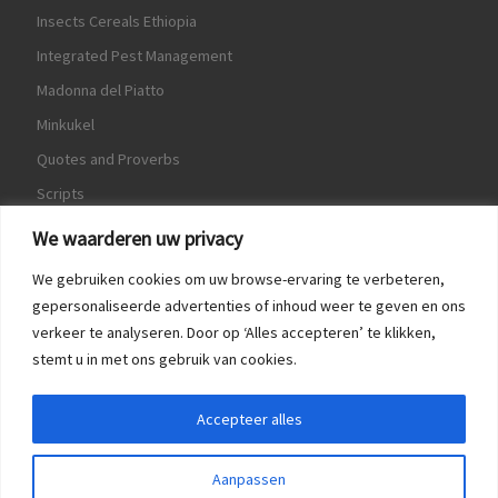
Insects Cereals Ethiopia
Integrated Pest Management
Madonna del Piatto
Minkukel
Quotes and Proverbs
Scripts
World Crops Database
We waarderen uw privacy
We gebruiken cookies om uw browse-ervaring te verbeteren,
gepersonaliseerde advertenties of inhoud weer te geven en ons
verkeer te analyseren. Door op ‘Alles accepteren’ te klikken,
Game
stemt u in met ons gebruik van cookies.
Herquote
Accepteer alles
Aanpassen