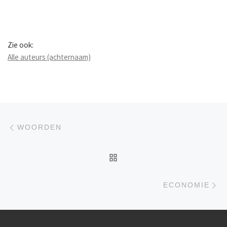
Zie ook:
Alle auteurs (achternaam)
Berichtnavigatie
Previous post
WOORDEN
BACK TO POST LIST
Ne
ECONOMIE