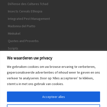
Défense des Cultures Tchad
Insects Cereals Ethiopia
Integrated Pest Management
Madonna del Piatto
Minkukel
Quotes and Proverbs
Scripts
World Crops Database
We waarderen uw privacy
We gebruiken cookies om uw browse-ervaring te verbeteren,
gepersonaliseerde advertenties of inhoud weer te geven en ons
verkeer te analyseren. Door op ‘Alles accepteren’ te klikken,
Game
stemt u in met ons gebruik van cookies.
Herquote
Accepteer alles