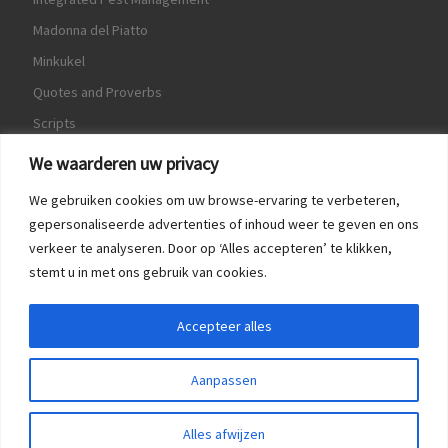
Madonna del Piatto
Minkukel
Quotes and Proverbs
Scripts
World Crops Database
We waarderen uw privacy
We gebruiken cookies om uw browse-ervaring te verbeteren,
gepersonaliseerde advertenties of inhoud weer te geven en ons
verkeer te analyseren. Door op ‘Alles accepteren’ te klikken,
Game
stemt u in met ons gebruik van cookies.
Herquote
Accepteer alles
Aanpassen
Alles afwijzen
© 2016 - 2026
Spreekwoorden & Citaten
–
All rights reserved