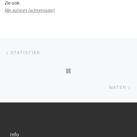
Zie ook:
Alle auteurs (achternaam)
Berichtnavigatie
Previous post
STATISTIEK
BACK TO POST LIST
Ne
WATER
Info