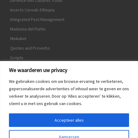
Défense des Cultures Tchad
Insects Cereals Ethiopia
Integrated Pest Management
Madonna del Piatto
Minkukel
Quotes and Proverbs
Scripts
World Crops Database
We waarderen uw privacy
We gebruiken cookies om uw browse-ervaring te verbeteren,
gepersonaliseerde advertenties of inhoud weer te geven en ons
verkeer te analyseren. Door op ‘Alles accepteren’ te klikken,
Game
stemt u in met ons gebruik van cookies.
Herquote
Accepteer alles
Aanpassen