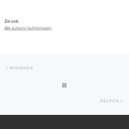
Zie ook:
Alle auteurs (achternaam)
Berichtnavigatie
Previous post
RIVIEREN
BACK TO POST LIST
Ne
HELPEN