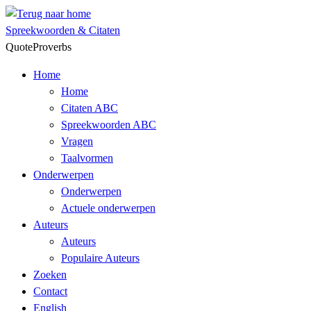
Skip
to
Spreekwoorden & Citaten
content
QuoteProverbs
Home
Home
Citaten ABC
Spreekwoorden ABC
Vragen
Taalvormen
Onderwerpen
Onderwerpen
Actuele onderwerpen
Auteurs
Auteurs
Populaire Auteurs
Zoeken
Contact
English