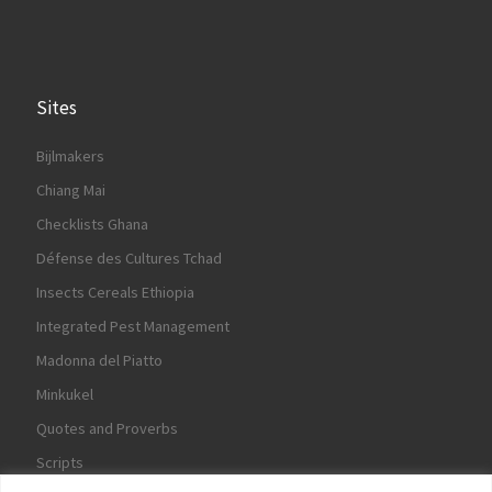
Sites
Bijlmakers
Chiang Mai
Checklists Ghana
Défense des Cultures Tchad
Insects Cereals Ethiopia
Integrated Pest Management
Madonna del Piatto
Minkukel
Quotes and Proverbs
Scripts