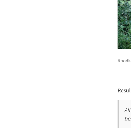
Roodk
Resul
Al
be