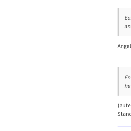
Ee
an
Angel
En
het
(aut
Stand