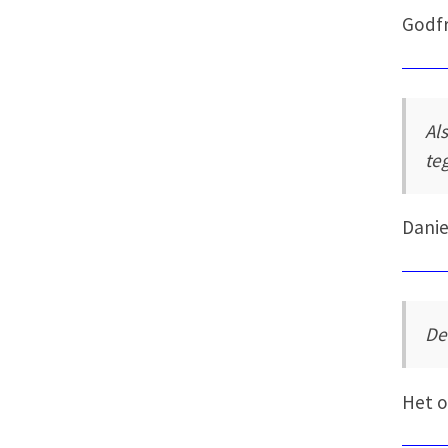
Godf
Al
te
Danie
De
Het o