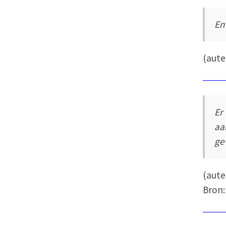
En
(aut
Er
aa
ge
(aut
Bron: