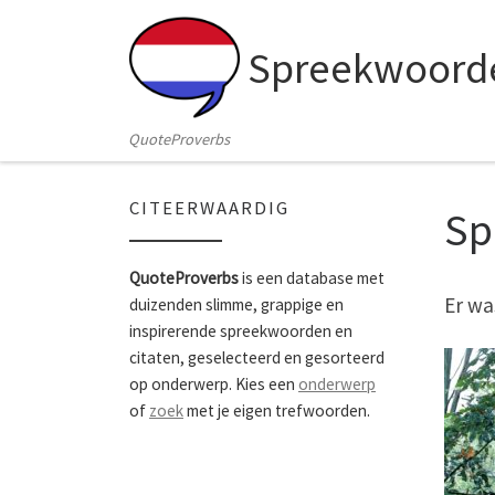
Skip to content
Spreekwoorde
QuoteProverbs
CITEERWAARDIG
Sp
QuoteProverbs
is een database met
Er wa
duizenden slimme, grappige en
inspirerende spreekwoorden en
citaten, geselecteerd en gesorteerd
op onderwerp. Kies een
onderwerp
of
zoek
met je eigen trefwoorden.