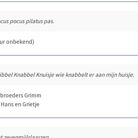
cus pocus pilatus pas.
eur onbekend)
ibbel Knabbel Knuisje wie knabbelt er aan mijn huisje.
ebroeders Grimm
 Hans en Grietje
t zevenmijlslaarzen.