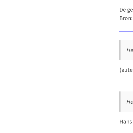
De g
Bron:
He
(aut
He
Hans 