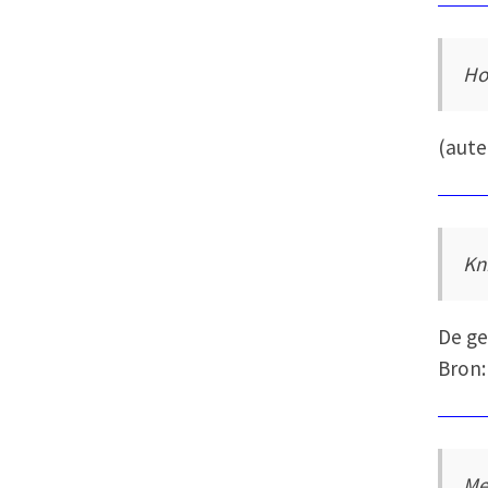
Ho
(aut
Kn
De g
Bron:
Me