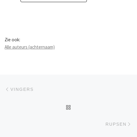
Zie ook:
Alle auteurs (achternaam)
Berichtnavigatie
Previous post
VINGERS
BACK TO POST LIST
Ne
RUPSEN