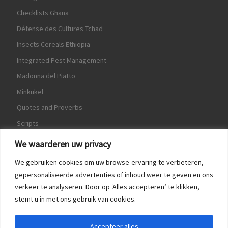
Checklists Ghana
Défense des Cultures Tchad
Insects Cereals Ethiopia
Integrated Pest Management
Madonna del Piatto
Minkukel
Quotes and Proverbs
Scripts
World Crops Database
We waarderen uw privacy
We gebruiken cookies om uw browse-ervaring te verbeteren,
gepersonaliseerde advertenties of inhoud weer te geven en ons
verkeer te analyseren. Door op ‘Alles accepteren’ te klikken,
Game
stemt u in met ons gebruik van cookies.
Herquote
Accepteer alles