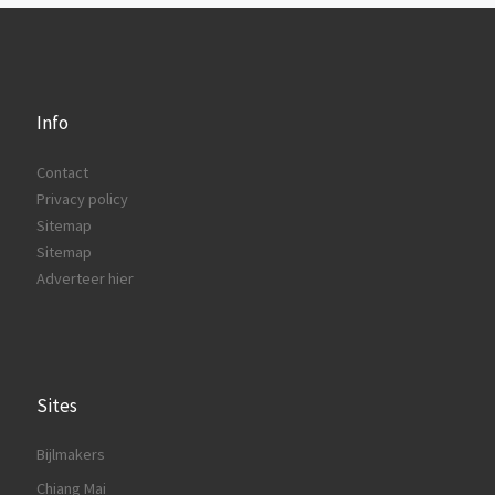
Info
Contact
Privacy policy
Sitemap
Sitemap
Adverteer hier
Sites
Bijlmakers
Chiang Mai