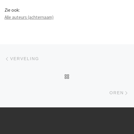
Zie ook:
Alle auteurs (achternaam)
Berichtnavigatie
Previous post
VERVELING
BACK TO POST LIST
Ne
OREN