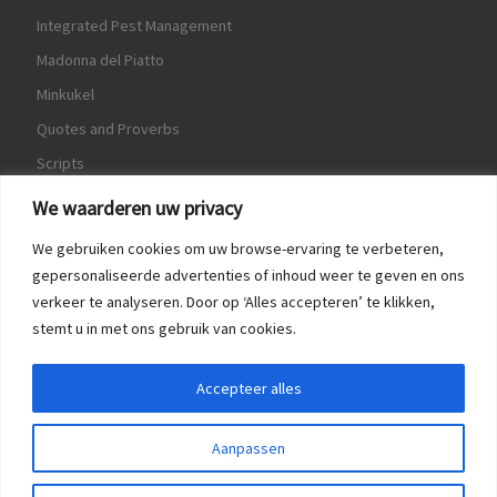
Integrated Pest Management
Madonna del Piatto
Minkukel
Quotes and Proverbs
Scripts
World Crops Database
We waarderen uw privacy
We gebruiken cookies om uw browse-ervaring te verbeteren,
gepersonaliseerde advertenties of inhoud weer te geven en ons
verkeer te analyseren. Door op ‘Alles accepteren’ te klikken,
Game
stemt u in met ons gebruik van cookies.
Herquote
Accepteer alles
Aanpassen