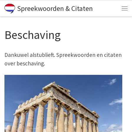
Spreekwoorden & Citaten
Skip to content
Me
Beschaving
Dankuwel alstublieft. Spreekwoorden en citaten
over beschaving.