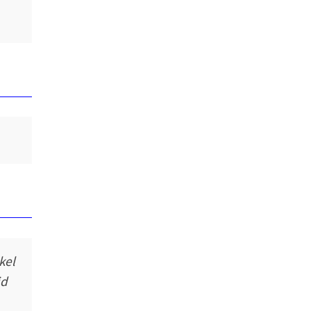
kel
id