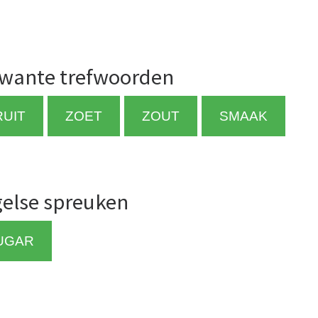
wante trefwoorden
RUIT
ZOET
ZOUT
SMAAK
else spreuken
UGAR