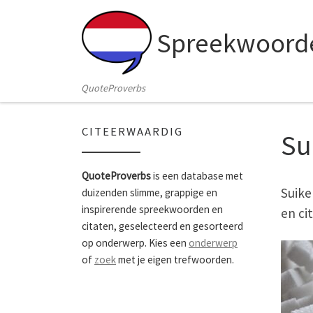
Skip to content
Spreekwoorde
QuoteProverbs
CITEERWAARDIG
Su
QuoteProverbs
is een database met
Suike
duizenden slimme, grappige en
inspirerende spreekwoorden en
en ci
citaten, geselecteerd en gesorteerd
op onderwerp. Kies een
onderwerp
of
zoek
met je eigen trefwoorden.