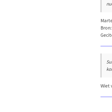
nu
Mart
Bron:
Gecit
Su
ko
Wiet