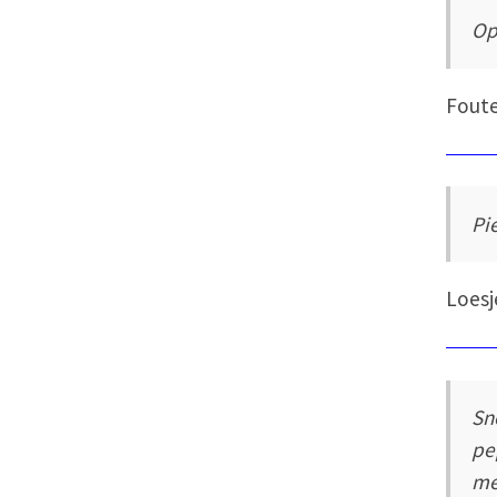
Op
Fout
Pi
Loesj
Sn
pe
me