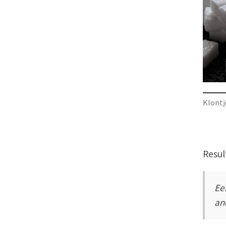
Klontj
Resul
Ee
an