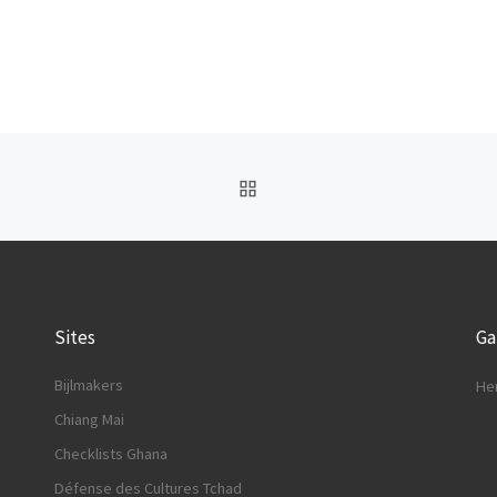
BACK TO POST LIST
Sites
G
Bijlmakers
He
Chiang Mai
Checklists Ghana
Défense des Cultures Tchad