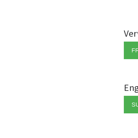
Ver
F
Eng
S