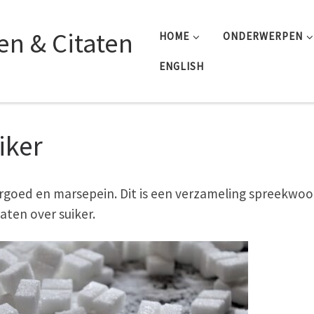
n & Citaten
HOME
ONDERWERPEN
ENGLISH
iker
rgoed en marsepein. Dit is een verzameling spreekwo
taten over suiker.