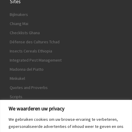
Sites
Bijlmakers
Chiang Mai
Checklists Ghana
Défense des Cultures Tchad
Insects Cereals Ethiopia
Integrated Pest Management
Madonna del Piatto
Minkukel
Quotes and Proverbs
Scripts
World Crops Database
We waarderen uw privacy
We gebruiken cookies om uw browse-ervaring te verbeteren,
gepersonaliseerde advertenties of inhoud weer te geven en ons