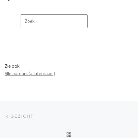
Zie ook:
Alle auteurs (achternaam)
Berichtnavigatie
Previous post
GEZICHT
BACK TO POST LIST