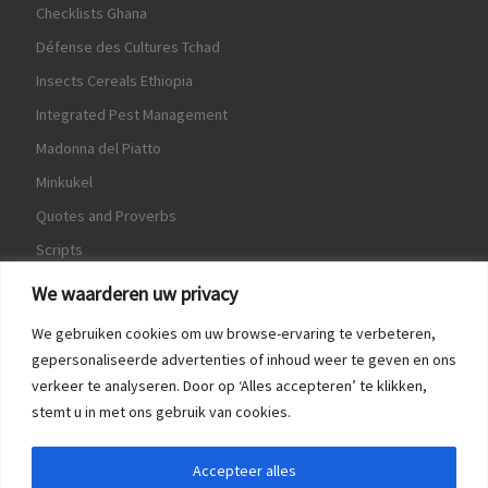
Checklists Ghana
Défense des Cultures Tchad
Insects Cereals Ethiopia
Integrated Pest Management
Madonna del Piatto
Minkukel
Quotes and Proverbs
Scripts
World Crops Database
We waarderen uw privacy
We gebruiken cookies om uw browse-ervaring te verbeteren,
gepersonaliseerde advertenties of inhoud weer te geven en ons
verkeer te analyseren. Door op ‘Alles accepteren’ te klikken,
Game
stemt u in met ons gebruik van cookies.
Herquote
Accepteer alles