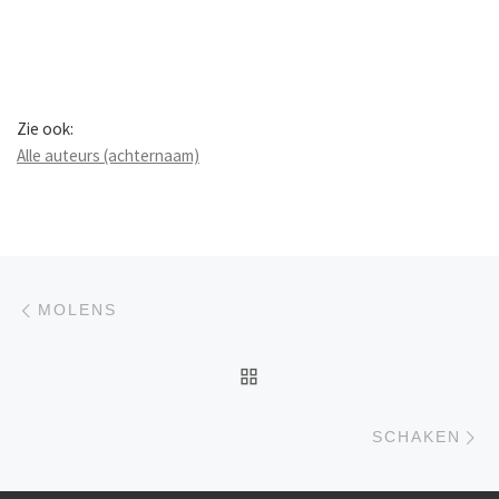
Zie ook:
Alle auteurs (achternaam)
Berichtnavigatie
Previous post
MOLENS
BACK TO POST LIST
Ne
SCHAKEN