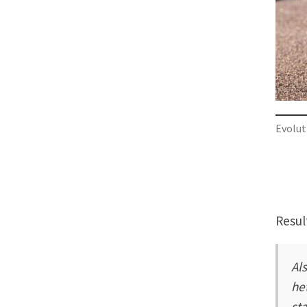
Evolut
Resul
Al
he
st