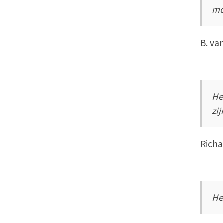
mo
B. va
He
zij
Richa
He