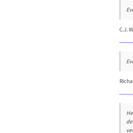
Ev
C.J. 
Ev
Richa
He
de
ve