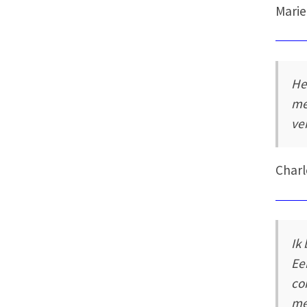
Marie
He
me
ve
Charl
Ik
Ee
co
me