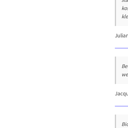
ko
kl
Julia
Be
we
Jacq
Bi