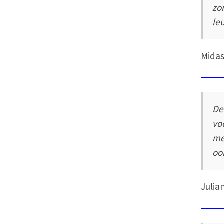
zo
le
Midas
De
vo
me
ook
Julia