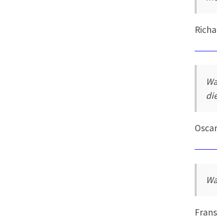
Richa
Wa
di
Oscar
Wa
Frans