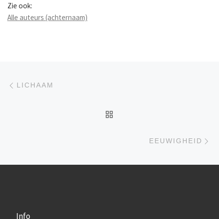
Zie ook:
Alle auteurs (achternaam)
Berichtnavigatie
Previous post
LICHAAM
BACK TO POST LIST
Ne
EEUWIGHEID
Info