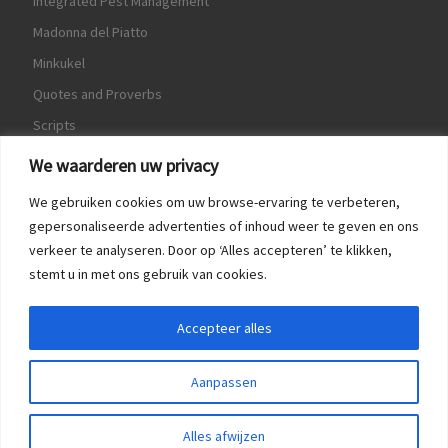
Integrated Pest Management
Madonna del Piatto
Minkukel
Quotes and Proverbs
Scripts
World Crops Database
We waarderen uw privacy
We gebruiken cookies om uw browse-ervaring te verbeteren,
gepersonaliseerde advertenties of inhoud weer te geven en ons
verkeer te analyseren. Door op ‘Alles accepteren’ te klikken,
Game
stemt u in met ons gebruik van cookies.
Herquote
Accepteer alles
Aanpassen
Alles afwijzen
© 2016 - 2026
Spreekwoorden & Citaten
–
All rights reserved