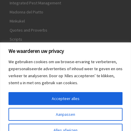
Integrated Pest Management
Madonna del Piatto
Minkukel
Quotes and Proverbs
Scripts
World Crops Database
We waarderen uw privacy
We gebruiken cookies om uw browse-ervaring te verbeteren,
gepersonaliseerde advertenties of inhoud weer te geven en ons
verkeer te analyseren. Door op ‘Alles accepteren’ te klikken,
Game
stemt u in met ons gebruik van cookies.
Herquote
Accepteer alles
Aanpassen
Alles afwijzen