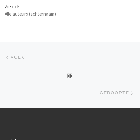
Zie ook:
Alle auteurs (achternaam)
Berichtnavigatie
Previous post
VOLK
BACK TO POST LIST
Ne
GEBOORTE