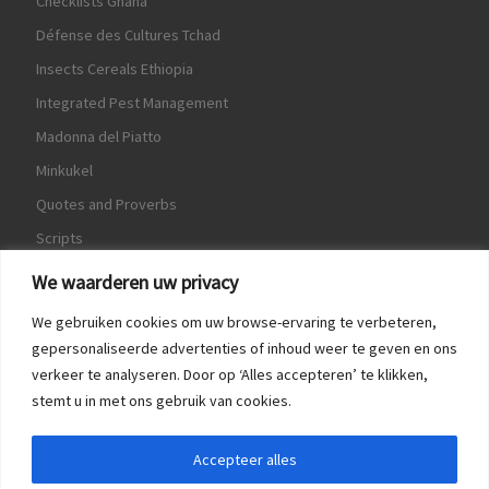
Checklists Ghana
Défense des Cultures Tchad
Insects Cereals Ethiopia
Integrated Pest Management
Madonna del Piatto
Minkukel
Quotes and Proverbs
Scripts
World Crops Database
We waarderen uw privacy
We gebruiken cookies om uw browse-ervaring te verbeteren,
gepersonaliseerde advertenties of inhoud weer te geven en ons
verkeer te analyseren. Door op ‘Alles accepteren’ te klikken,
Game
stemt u in met ons gebruik van cookies.
Herquote
Accepteer alles