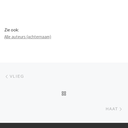
Zie ook:
Alle auteurs (achternaam)
Berichtnavigatie
Previous post
VLIEG
BACK TO POST LIST
Ne
HAAT