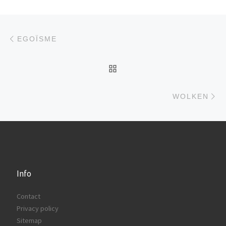
Berichtnavigatie
Previous post
EGOÏSME
BACK TO POST LIST
Ne
WOLKEN
Info
Contact
Privacy policy
Sitemap