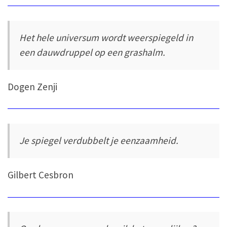
Het hele universum wordt weerspiegeld in
een dauwdruppel op een grashalm.
Dogen Zenji
Je spiegel verdubbelt je eenzaamheid.
Gilbert Cesbron