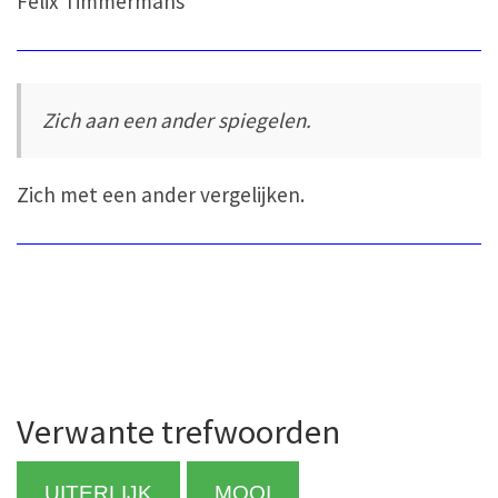
Felix Timmermans
Zich aan een ander spiegelen.
Zich met een ander vergelijken.
Verwante trefwoorden
UITERLIJK
MOOI