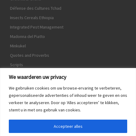
Défense des Cultures Tchad
Insects Cereals Ethiopia
Integrated Pest Management
Madonna del Piatto
Minkukel
Quotes and Proverbs
Scripts
World Crops Database
We waarderen uw privacy
We gebruiken cookies om uw browse-ervaring te verbeteren,
gepersonaliseerde advertenties of inhoud weer te geven en ons
verkeer te analyseren. Door op ‘Alles accepteren’ te klikken,
Game
stemt u in met ons gebruik van cookies.
Herquote
Accepteer alles