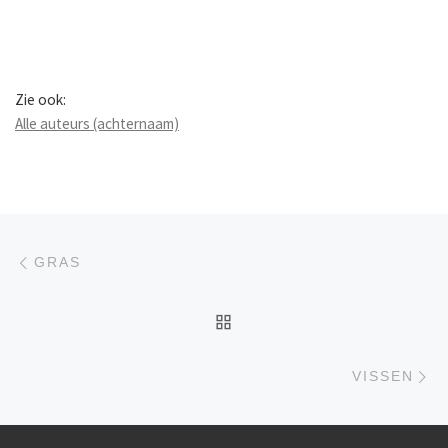
Zie ook:
Alle auteurs (achternaam)
Berichtnavigatie
Previous post
GRAS
BACK TO POST LIST
Ne
VISSEN