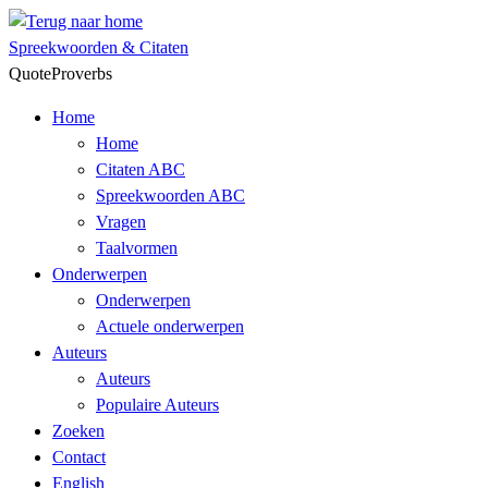
Skip
to
Spreekwoorden & Citaten
content
QuoteProverbs
Home
Home
Citaten ABC
Spreekwoorden ABC
Vragen
Taalvormen
Onderwerpen
Onderwerpen
Actuele onderwerpen
Auteurs
Auteurs
Populaire Auteurs
Zoeken
Contact
English