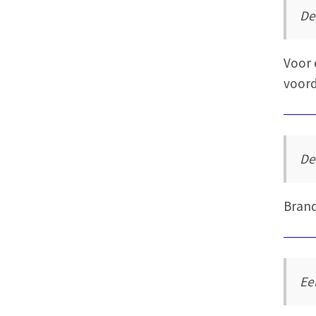
De
Voor 
voord
De
Brand
Ee