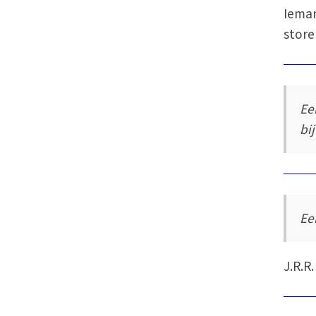
Ieman
store
Ee
bi
Ee
J.R.R