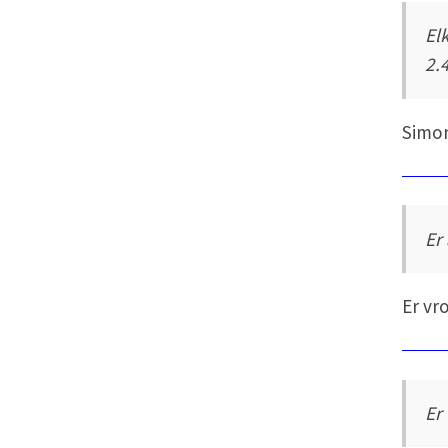
El
2.
Simo
Er 
Er vro
Er