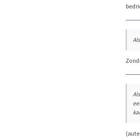
bedri
Al
Zonde
Al
ee
ka
(aut