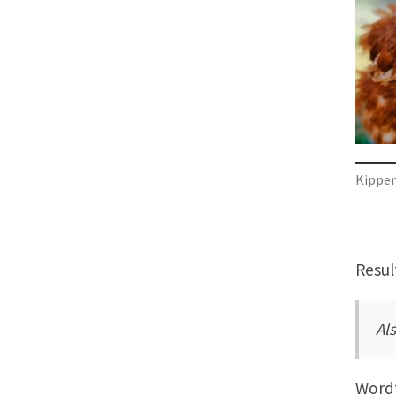
Kippen
Resul
Al
Wordt