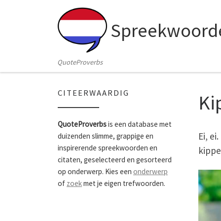
Skip to content
Spreekwoorde
QuoteProverbs
CITEERWAARDIG
Ki
QuoteProverbs
is een database met
Ei, e
duizenden slimme, grappige en
inspirerende spreekwoorden en
kippe
citaten, geselecteerd en gesorteerd
op onderwerp. Kies een
onderwerp
of
zoek
met je eigen trefwoorden.