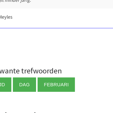
Meyles
wante trefwoorden
JD
DAG
FEBRUARI