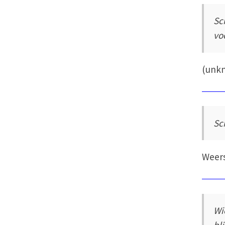
Sc
vo
(unk
Sc
Weer
Wi
bli