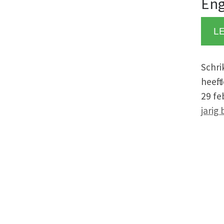
Eng
L
Schri
heeft
29 fe
jarig