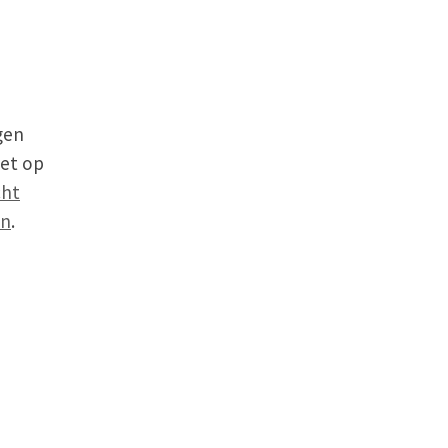
gen
iet op
cht
en
.