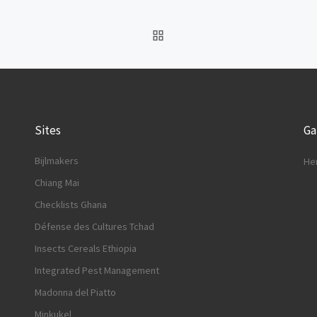
BACK TO POST LIST
Sites
G
Bijlmakers
He
Chiang Mai
Checklists Ghana
Défense des Cultures Tchad
Insects Cereals Ethiopia
Integrated Pest Management
Madonna del Piatto
Minkukel