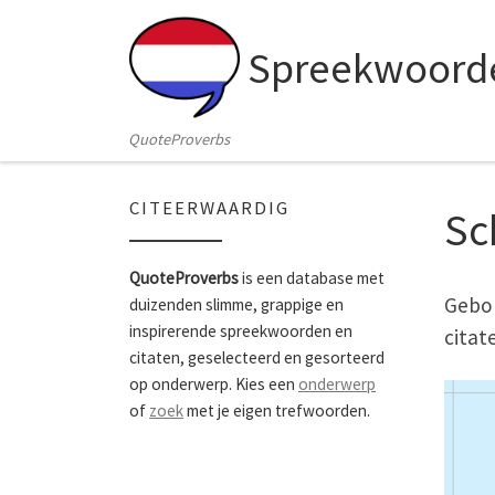
Skip to content
Spreekwoorde
QuoteProverbs
CITEERWAARDIG
Sc
QuoteProverbs
is een database met
Gebor
duizenden slimme, grappige en
inspirerende spreekwoorden en
citat
citaten, geselecteerd en gesorteerd
op onderwerp. Kies een
onderwerp
of
zoek
met je eigen trefwoorden.