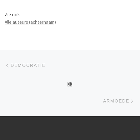
Zie ook:
Alle auteurs (achternaam)
Berichtnavigatie
Previous post
DEMOCRATIE
BACK TO POST LIST
Ne
ARMOEDE