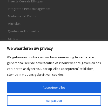
Insects Cereals Ethiopia
Integrated Pest Management
Madonna del Piatto
Minkukel
Quotes and Proverbs
Scripts
World Crops Database
We waarderen uw privacy
We gebruiken cookies om uw browse-ervaring te verbeteren,
gepersonaliseerde advertenties of inhoud weer te geven en ons
verkeer te analyseren. Door op ‘Alles accepteren’ te klikken,
Game
stemt u in met ons gebruik van cookies.
Herquote
Accepteer alles
Aanpassen