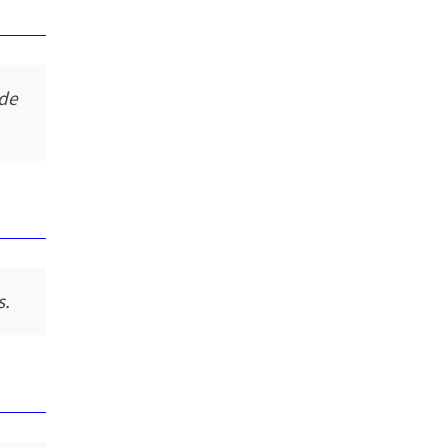
 de
s.