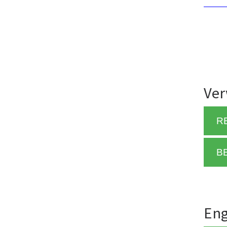
Ver
R
B
Eng