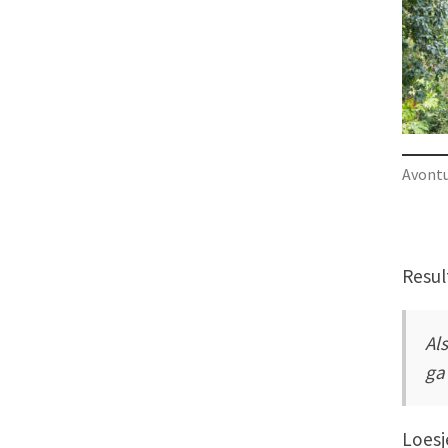
Avontu
Resul
Al
ga
Loesj