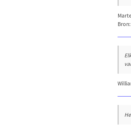
Mart
Bron:
El
va
Will
He