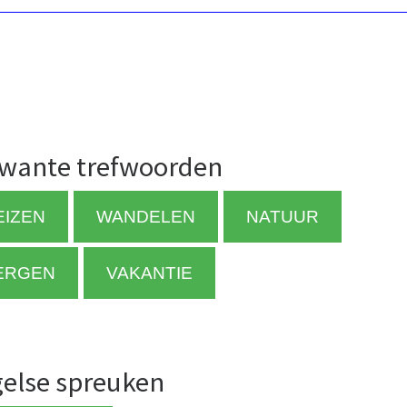
wante trefwoorden
EIZEN
WANDELEN
NATUUR
ERGEN
VAKANTIE
else spreuken