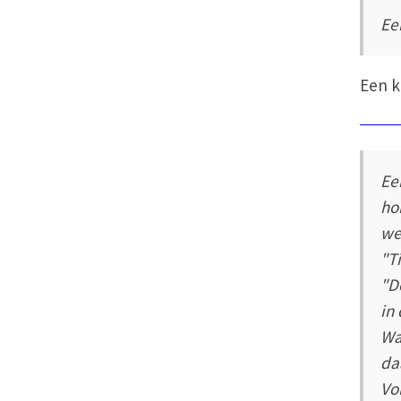
Ee
Een k
Ee
ho
we
"T
"D
in
Wa
da
Vo