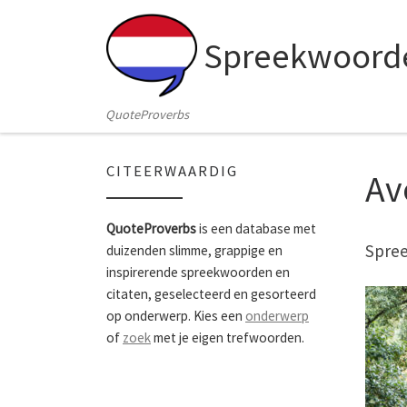
Skip to content
Spreekwoorde
QuoteProverbs
CITEERWAARDIG
Av
QuoteProverbs
is een database met
Spree
duizenden slimme, grappige en
inspirerende spreekwoorden en
citaten, geselecteerd en gesorteerd
op onderwerp. Kies een
onderwerp
of
zoek
met je eigen trefwoorden.