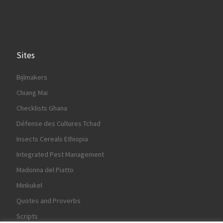
Sites
Bijlmakers
Chiang Mai
Checklists Ghana
Défense des Cultures Tchad
Insects Cereals Ethiopia
Integrated Pest Management
Madonna del Piatto
Minkukel
Quotes and Proverbs
Scripts