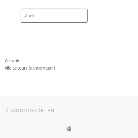
Zie ook:
Alle auteurs (achternaam)
Berichtnavigatie
Previous post
VOOROORDELEN
BACK TO POST LIST