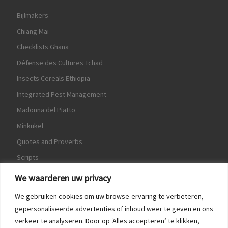
Bijlmakers
Chiang Mai
Checklists Ghana
Défense des Cultures Tchad
Insects Cereals Ethiopia
Integrated Pest Management
Madonna del Piatto
Minkukel
Quotes and Proverbs
Scripts
World Crops Database
We waarderen uw privacy
We gebruiken cookies om uw browse-ervaring te verbeteren,
gepersonaliseerde advertenties of inhoud weer te geven en ons
verkeer te analyseren. Door op ‘Alles accepteren’ te klikken,