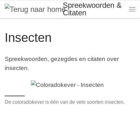
Spreekwoorden &
Skip to content
Citaten
Me
Insecten
Spreekwoorden, gezegdes en citaten over
insecten.
De coloradokever is één van de vele soorten insecten.