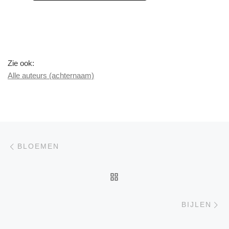
Zie ook:
Alle auteurs (achternaam)
Berichtnavigatie
Previous post
BLOEMEN
BACK TO POST LIST
Ne
BIJLEN