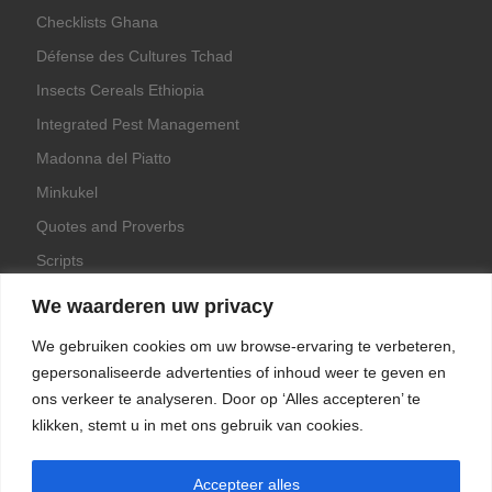
Checklists Ghana
Défense des Cultures Tchad
Insects Cereals Ethiopia
Integrated Pest Management
Madonna del Piatto
Minkukel
Quotes and Proverbs
Scripts
World Crops Database
We waarderen uw privacy
We gebruiken cookies om uw browse-ervaring te verbeteren,
gepersonaliseerde advertenties of inhoud weer te geven en
ons verkeer te analyseren. Door op ‘Alles accepteren’ te
Game
klikken, stemt u in met ons gebruik van cookies.
Herquote
Accepteer alles