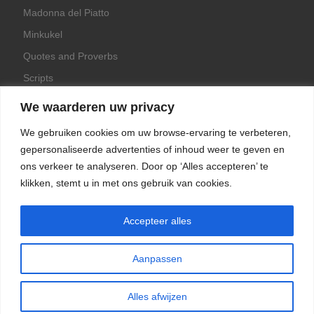
Madonna del Piatto
Minkukel
Quotes and Proverbs
Scripts
World Crops Database
We waarderen uw privacy
We gebruiken cookies om uw browse-ervaring te verbeteren,
gepersonaliseerde advertenties of inhoud weer te geven en
ons verkeer te analyseren. Door op ‘Alles accepteren’ te
Game
klikken, stemt u in met ons gebruik van cookies.
Herquote
Accepteer alles
Aanpassen
Alles afwijzen
© 2016 - 2026
Spreekwoorden & Citaten
–
All rights reserved