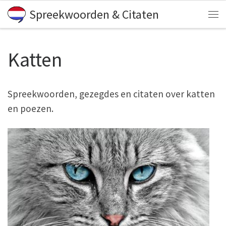
Spreekwoorden & Citaten
Skip to content
Me
Katten
Spreekwoorden, gezegdes en citaten over katten
en poezen.