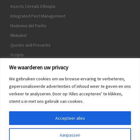
Insects Cereals Ethiopia
Integrated Pest Management
Madonna del Piatto
Minkukel
Quotes and Proverbs
Scripts
World Crops Database
We waarderen uw privacy
We gebruiken cookies om uw browse-ervaring te verbeteren,
gepersonaliseerde advertenties of inhoud weer te geven en ons
verkeer te analyseren. Door op ‘Alles accepteren’ te klikken,
Game
stemt u in met ons gebruik van cookies.
Herquote
Accepteer alles
Aanpassen