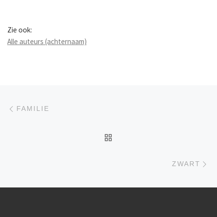
Zie ook:
Alle auteurs (achternaam)
Berichtnavigatie
Previous post
FAMILIE
BACK TO POST LIST
Ne
ZWART