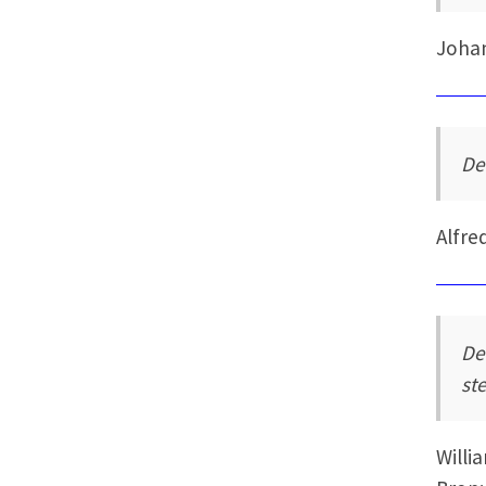
Joha
De
Alfre
De
st
Willi