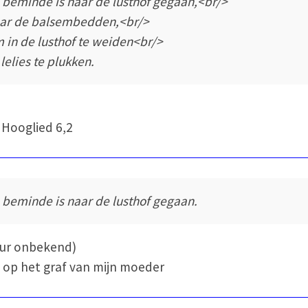
 beminde is naar de lusthof gegaan,<br/>
ar de balsembedden,<br/>
 in de lusthof te weiden<br/>
 lelies te plukken.
 Hooglied 6,2
 beminde is naar de lusthof gegaan.
eur onbekend)
 op het graf van mijn moeder