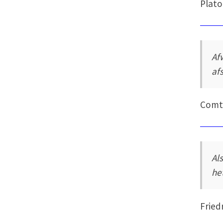
Plato
Af
af
Comt
Al
he
Fried