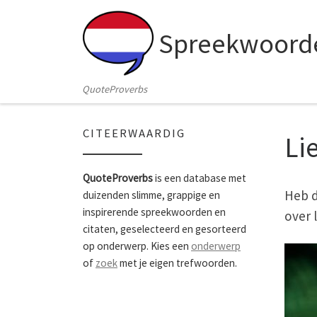
Skip to content
Spreekwoorde
QuoteProverbs
CITEERWAARDIG
Li
QuoteProverbs
is een database met
Heb d
duizenden slimme, grappige en
inspirerende spreekwoorden en
over l
citaten, geselecteerd en gesorteerd
op onderwerp. Kies een
onderwerp
of
zoek
met je eigen trefwoorden.