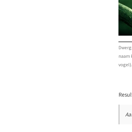
Dwergp
naam k
vogel)
Resul
Aa