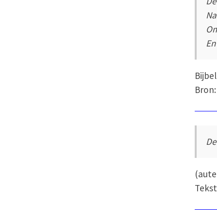
De
Na
Om
En
Bijbel
Bron:
De
(aut
Tekst