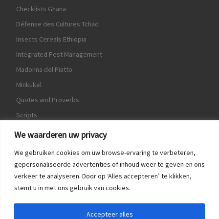
Checklists Ghana
Défense des Cultures Tchad
Insects Cereals Ethiopia
Integrated Pest Management
Madonna del Piatto
Minkukel
Quotes and Proverbs
Scripts
World Crops Database
We waarderen uw privacy
We gebruiken cookies om uw browse-ervaring te verbeteren,
gepersonaliseerde advertenties of inhoud weer te geven en ons
verkeer te analyseren. Door op ‘Alles accepteren’ te klikken,
Game
stemt u in met ons gebruik van cookies.
Herquote
Accepteer alles