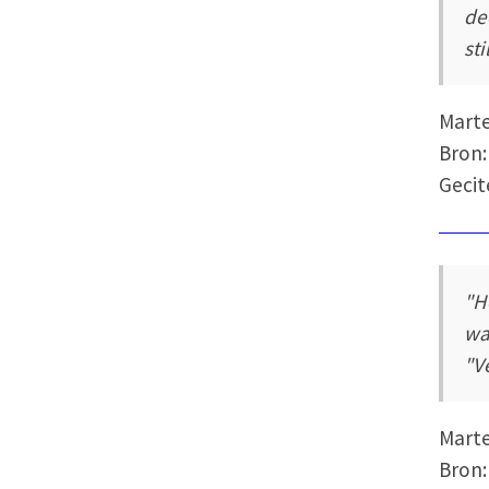
de
st
Mart
Bron
Gecit
"H
wa
"V
Mart
Bron: