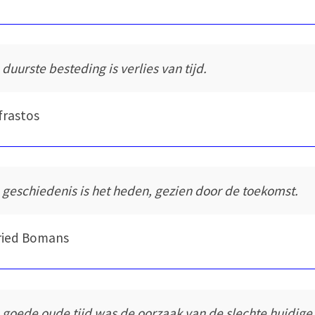
 duurste besteding is verlies van tijd.
frastos
 geschiedenis is het heden, gezien door de toekomst.
ried Bomans
 goede oude tijd was de oorzaak van de slechte huidige