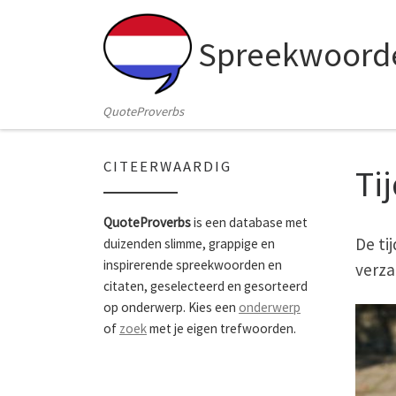
Skip to content
Spreekwoorde
QuoteProverbs
CITEERWAARDIG
Ti
QuoteProverbs
is een database met
De ti
duizenden slimme, grappige en
inspirerende spreekwoorden en
verza
citaten, geselecteerd en gesorteerd
op onderwerp. Kies een
onderwerp
of
zoek
met je eigen trefwoorden.