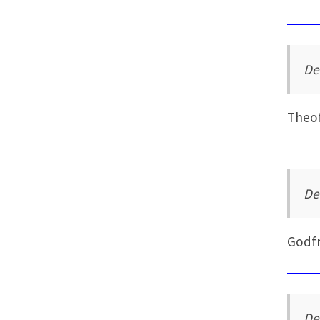
De
Theo
De
Godf
De