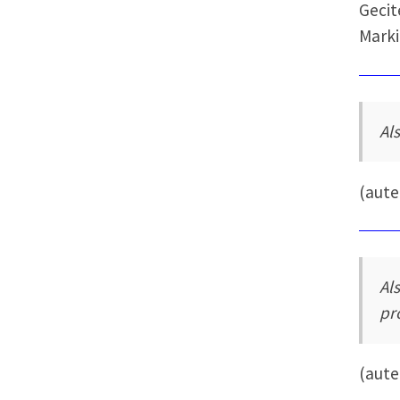
Gecit
Marki
Als
(aut
Al
pr
(aut