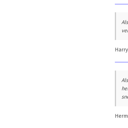
Al
ver
Harry
Al
he
sn
Herm