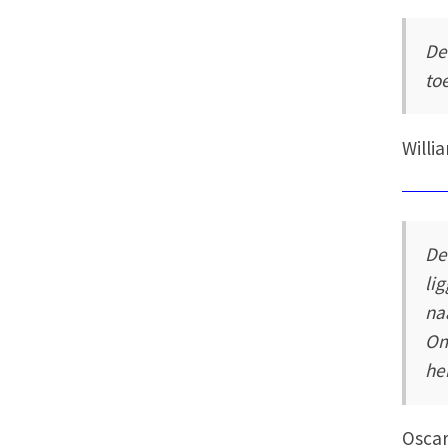
De 
to
Willi
De
li
na
Om
he
Oscar