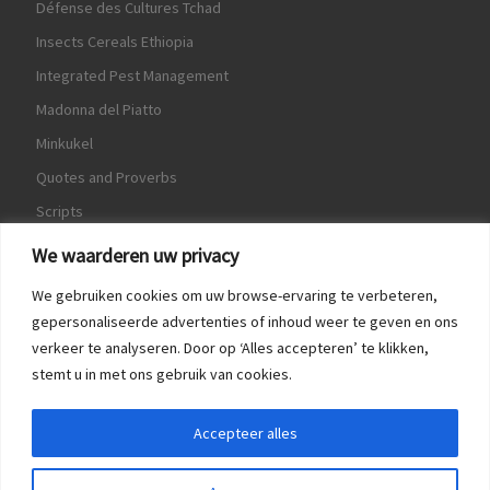
Défense des Cultures Tchad
Insects Cereals Ethiopia
Integrated Pest Management
Madonna del Piatto
Minkukel
Quotes and Proverbs
Scripts
World Crops Database
We waarderen uw privacy
We gebruiken cookies om uw browse-ervaring te verbeteren,
gepersonaliseerde advertenties of inhoud weer te geven en ons
verkeer te analyseren. Door op ‘Alles accepteren’ te klikken,
Game
stemt u in met ons gebruik van cookies.
Herquote
Accepteer alles