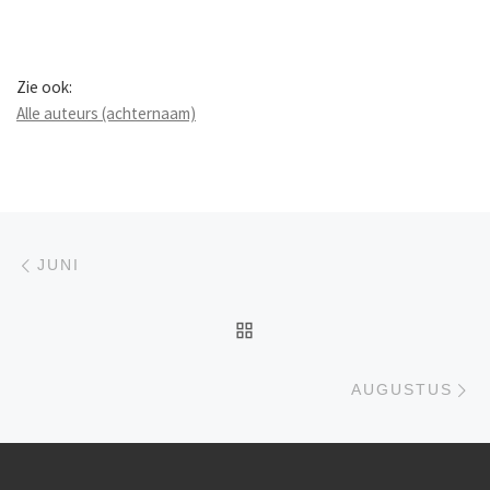
Zie ook:
Alle auteurs (achternaam)
Berichtnavigatie
Previous post
JUNI
BACK TO POST LIST
Ne
AUGUSTUS