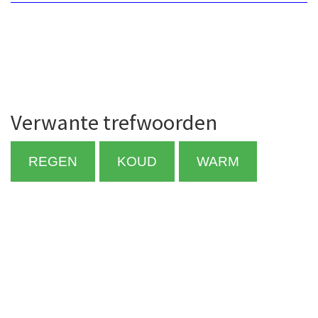
Verwante trefwoorden
REGEN
KOUD
WARM