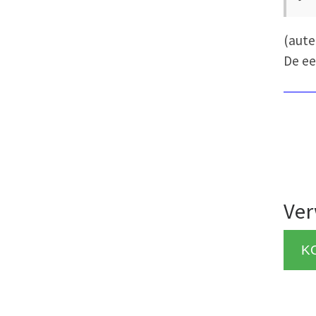
(aut
De ee
Ver
K