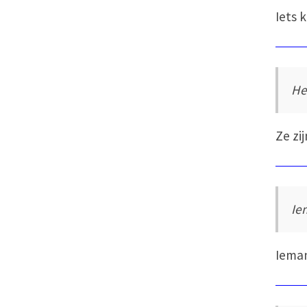
Iets k
He
Ze zi
Ie
Ieman