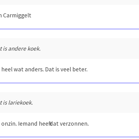
 Carmiggelt
t is andere koek.
s heel wat anders. Dat is veel beter.
 is lariekoek.
s onzin. Iemand heeft dat verzonnen.