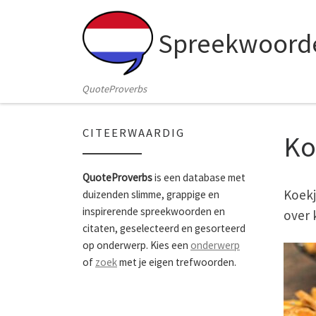
Skip to content
Spreekwoorde
QuoteProverbs
CITEERWAARDIG
Ko
QuoteProverbs
is een database met
Koekj
duizenden slimme, grappige en
inspirerende spreekwoorden en
over 
citaten, geselecteerd en gesorteerd
op onderwerp. Kies een
onderwerp
of
zoek
met je eigen trefwoorden.