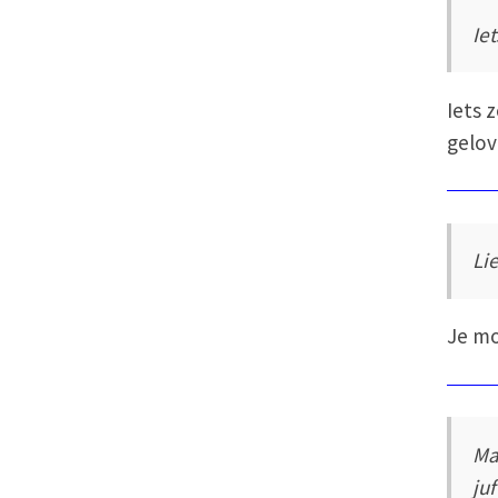
Ie
Iets 
gelov
Li
Je mo
Ma
ju