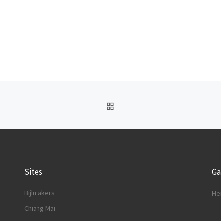
BACK TO POST LIST
Sites
G
Bijlmakers
He
Chiang Mai