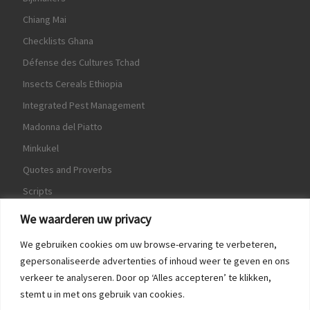
Chiang Mai
Checklists Ghana
Défense des Cultures Tchad
Insects Cereals Ethiopia
Integrated Pest Management
Madonna del Piatto
Minkukel
Quotes and Proverbs
Scripts
World Crops Database
We waarderen uw privacy
We gebruiken cookies om uw browse-ervaring te verbeteren,
gepersonaliseerde advertenties of inhoud weer te geven en ons
verkeer te analyseren. Door op ‘Alles accepteren’ te klikken,
Game
stemt u in met ons gebruik van cookies.