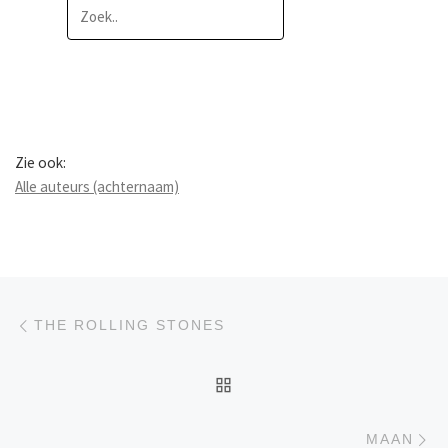
Zie ook:
Alle auteurs (achternaam)
Berichtnavigatie
Previous post
THE ROLLING STONES
BACK TO POST LIST
Ne
MAAN