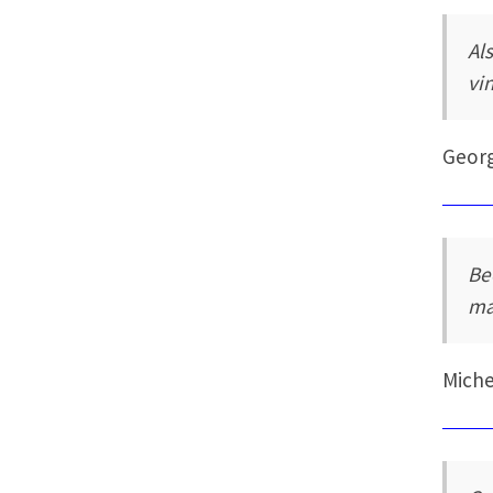
Al
vi
Geor
Be
ma
Miche