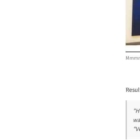
Mmmmm,
Resul
"H
wa
"V