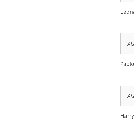
Leona
Al
Pablo
Al
Harry