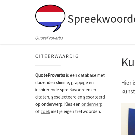
Skip to content
Spreekwoorde
QuoteProverbs
CITEERWAARDIG
Ku
QuoteProverbs
is een database met
Hier 
duizenden slimme, grappige en
inspirerende spreekwoorden en
kunst
citaten, geselecteerd en gesorteerd
op onderwerp. Kies een
onderwerp
of
zoek
met je eigen trefwoorden.