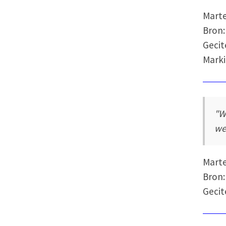
Mart
Bron:
Gecit
Marki
"W
we
Mart
Bron:
Gecit