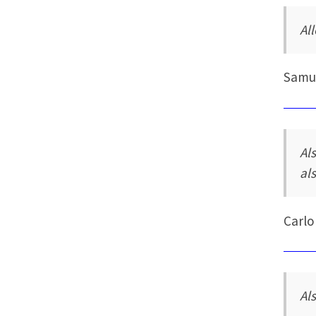
Al
Samue
Al
als
Carlo
Al