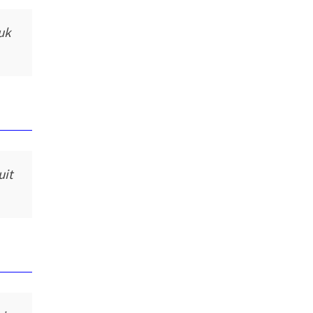
uk
uit